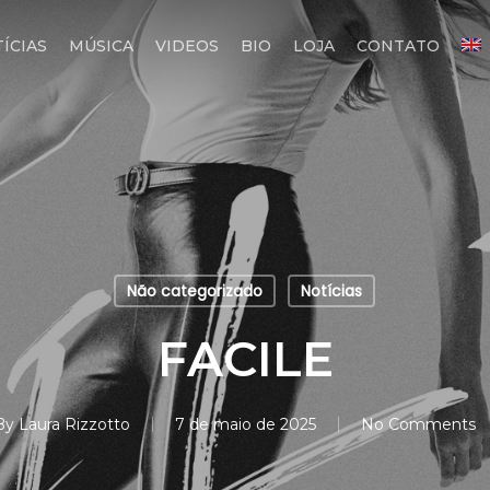
ÍCIAS
MÚSICA
VIDEOS
BIO
LOJA
CONTATO
Não categorizado
Notícias
FACILE
By
Laura Rizzotto
7 de maio de 2025
No Comments