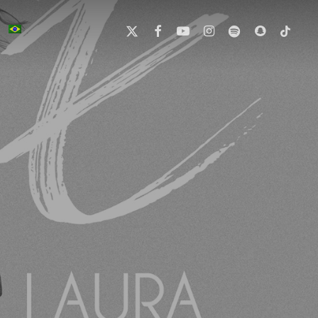
X-
FACEBOOK
YOUTUBE
INSTAGRAM
SPOTIFY
SNAPCHAT
TIKTOK
TWITTER